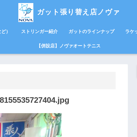
ガット張り替え店ノヴァ
など）
ストリンガー紹介
ガットのラインナップ
ラケ
【併設店】ノヴァオートテニス
8155535727404.jpg