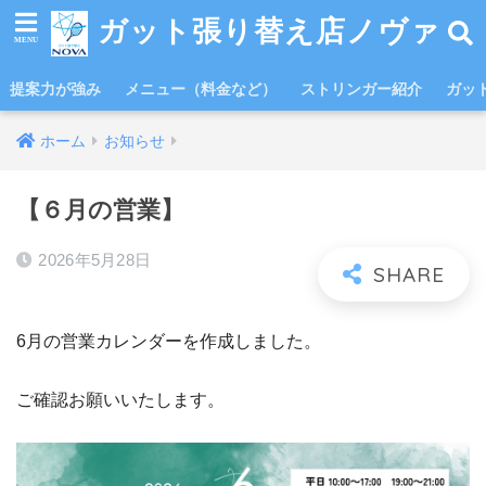
ガット張り替え店ノヴァ
提案力が強み
メニュー（料金など）
ストリンガー紹介
ガッ
ホーム
お知らせ
【６月の営業】
2026年5月28日
6月の営業カレンダーを作成しました。
ご確認お願いいたします。