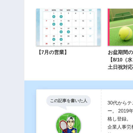
【7月の営業】
お盆期間
【8/10（
土日祝対
この記事を書いた人
30代から
ー。 20
格し登録。
企業人事労