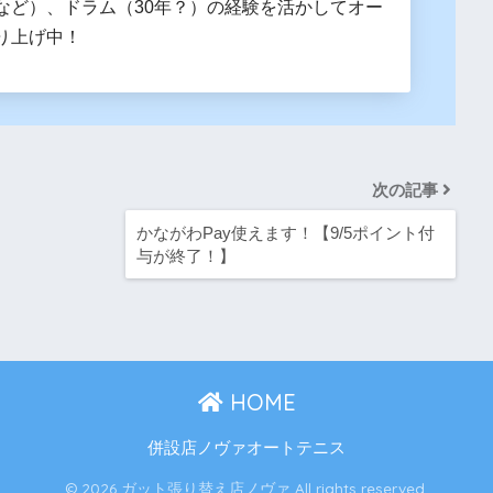
など）、ドラム（30年？）の経験を活かしてオー
り上げ中！
次の記事
かながわPay使えます！【9/5ポイント付
与が終了！】
HOME
併設店ノヴァオートテニス
© 2026 ガット張り替え店ノヴァ All rights reserved.