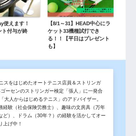
ay使えます！
【8/1～31】HEAD中心にラ
イント付与が終
ケット33機種試打でき
る！！【平日はプレゼント
も】
テニスをはじめたオートテニス店員＆ストリンガ
19年ゴーセンのストリンガー検定「張人」に一発合
 「大人からはじめるテニス」のアドバイザー。
務経験（社会保険労務士）、趣味の文房具（万年
など）、ドラム（30年？）の経験を活かしてオー
り上げ中！