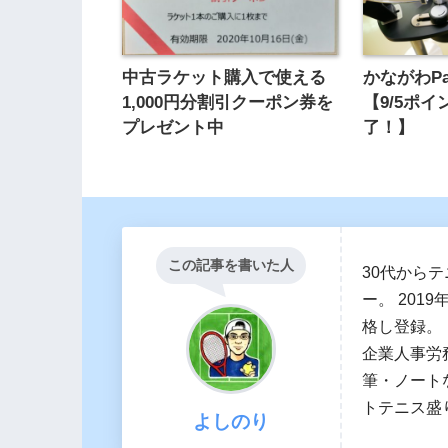
中古ラケット購入で使える
かながわP
1,000円分割引クーポン券を
【9/5ポ
プレゼント中
了！】
この記事を書いた人
30代から
ー。 20
格し登録。
企業人事労
筆・ノート
トテニス盛
よしのり