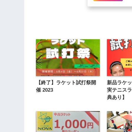
【終了】ラケット試打祭開
新品ラケ
催 2023
実テニス
典あり】